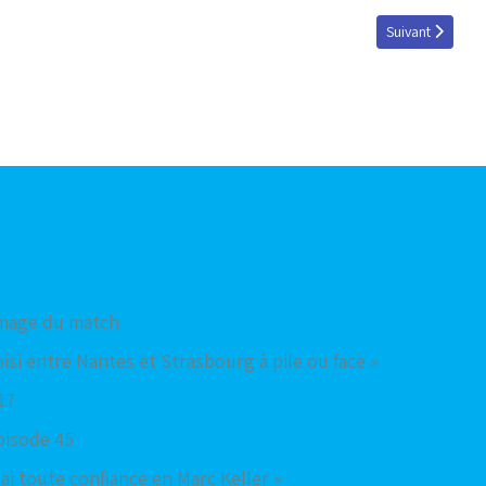
Article suivant 
Suivant
image du match
hoisi entre Nantes et Strasbourg à pile ou face »
17
pisode 45
ai toute confiance en Marc Keller »