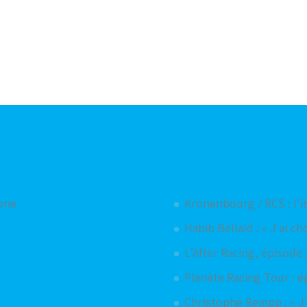
Articles aléatoires
hone
Kronenbourg / RCS : l'
Habib Bellaïd : « J'ai c
L’After Racing, épisode 
Planète Racing Tour : é
Christophe Rempp : « J'