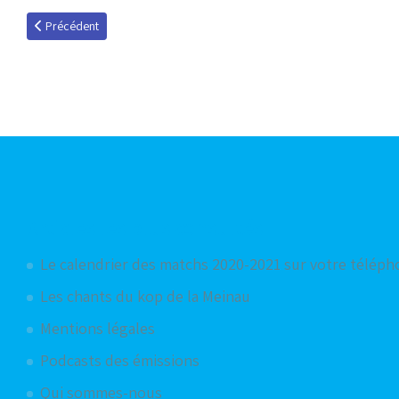
Article précédent : Le coin des petites annonces du Racing
Précédent
Articles les plus consultés
Le calendrier des matchs 2020-2021 sur votre télép
Les chants du kop de la Meinau
Mentions légales
Podcasts des émissions
Qui sommes-nous