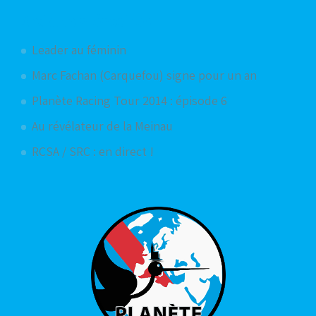
Articles aléatoires
Leader au féminin
Marc Fachan (Carquefou) signe pour un an
Planète Racing Tour 2014 : épisode 6
Au révélateur de la Meinau
RCSA / SRC : en direct !