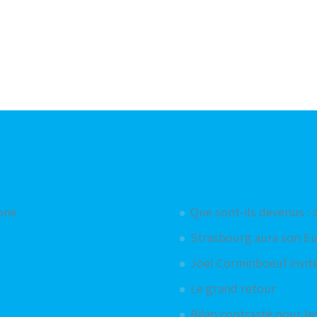
Articles aléatoires
hone
Que sont-ils devenus : 
Strasbourg aura son Eu
Jöel Corminboeuf invité
Le grand retour
Bilan contrasté pour le