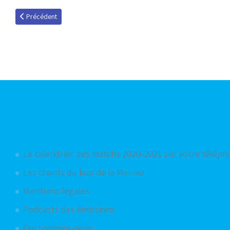
Article précédent : Ballon Bleu Planète Racing 2018
Précédent
Articles les plus consultés
Le calendrier des matchs 2020-2021 sur votre télép
Les chants du kop de la Meinau
Mentions légales
Podcasts des émissions
Qui sommes-nous