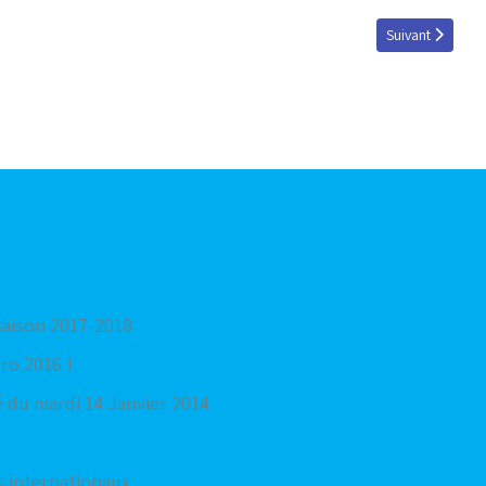
Article suivant :
Suivant
saison 2017-2018
ro 2016 !
 du mardi 14 Janvier 2014
s internationaux