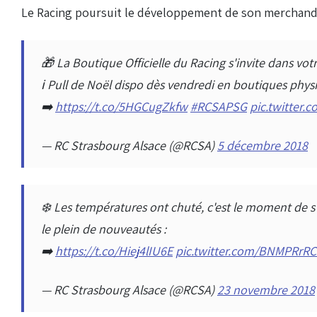
Le Racing poursuit le développement de son merchandi
🎁 La Boutique Officielle du Racing s'invite dans votr
ℹ️ Pull de Noël dispo dès vendredi en boutiques phy
➡️
https://t.co/5HGCugZkfw
#RCSAPSG
pic.twitter.
— RC Strasbourg Alsace (@RCSA)
5 décembre 2018
❄️ Les températures ont chuté, c'est le moment de s'
le plein de nouveautés :
➡️
https://t.co/Hiej4lIU6E
pic.twitter.com/BNMPRrR
— RC Strasbourg Alsace (@RCSA)
23 novembre 2018