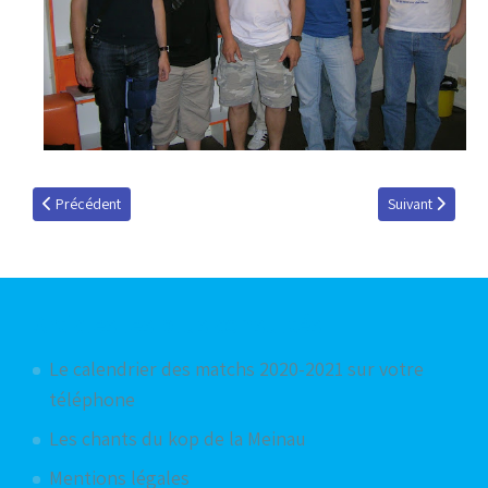
Article précédent : RCS / ASIM : en direct sur RBS !
Article suivant 
Précédent
Suivant
Articles les plus consultés
Le calendrier des matchs 2020-2021 sur votre
téléphone
Les chants du kop de la Meinau
Mentions légales