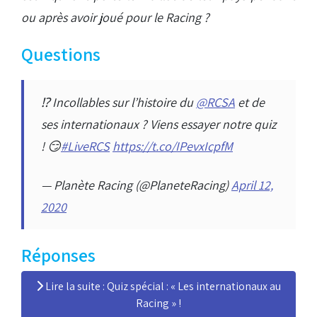
ou après avoir joué pour le Racing ?
Questions
⁉️ Incollables sur l’histoire du
@RCSA
et de
ses internationaux ? Viens essayer notre quiz
! 😏
#LiveRCS
https://t.co/IPevxIcpfM
— Planète Racing (@PlaneteRacing)
April 12,
2020
Réponses
Lire la suite : Quiz spécial : « Les internationaux au
Racing » !