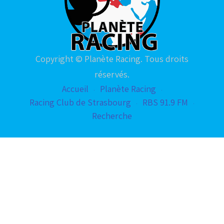
Copyright © Planète Racing. Tous droits
réservés.
Accueil
Planète Racing
Racing Club de Strasbourg
RBS 91.9 FM
Recherche