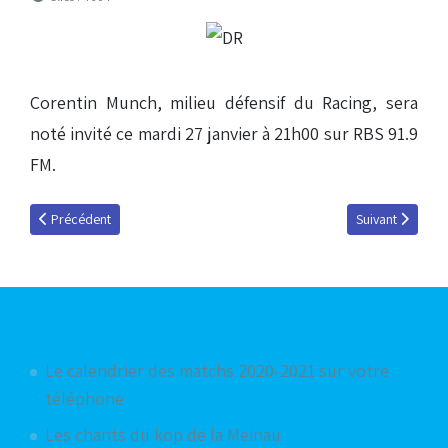
Corentin Munch, milieu défensif du Racing, sera
noté invité ce mardi 27 janvier à 21h00 sur RBS 91.9
FM.
Article précédent : Corentin Munch : « Pouvoir intégrer l'équipe une a ét
Article suivant 
Précédent
Suivant
Articles les plus consultés
Le calendrier des matchs 2020-2021 sur votre
téléphone
Les chants du kop de la Meinau