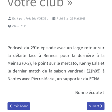
votre club »
Détails
Écrit par :
Frédéric VOEGEL
Publié le : 22 Mai 2019
Clics : 5171
Podcast du 291e épisode avec un large retour sur
la défaite face à Rennes pour la dernière à la
Meinau (0-2), le point sur le mercato, Kenny Lala et
le dernier match de la saison vendredi (21h05) à
Nantes avec Pierre-Marie, un supporter du FCNA.
Bonne écoute !
Article précédent : Kevin Sommer : « Les joueurs se sont battus pour le 
Article suivant 
Précédent
Suivant