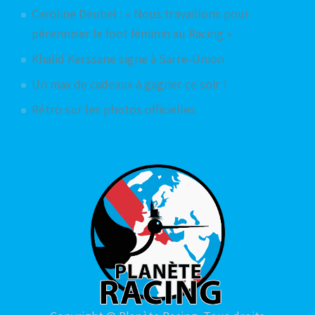
Caroline Deubel : « Nous travaillons pour
pérenniser le foot féminin au Racing »
Khalid Kerssane signe à Sarre-Union
Un max de cadeaux à gagner ce soir !
Rétro sur les photos officielles