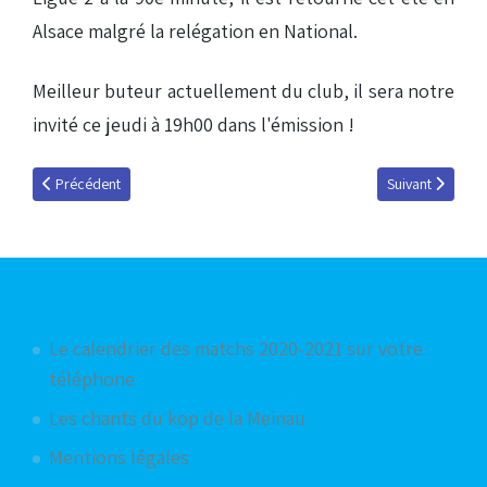
Alsace malgré la relégation en National.
Meilleur buteur actuellement du club, il sera notre
invité ce jeudi à 19h00 dans l'émission !
Article précédent : Podcast du 6 janvier 2011
Article suivant
Précédent
Suivant
Articles les plus consultés
Le calendrier des matchs 2020-2021 sur votre
téléphone
Les chants du kop de la Meinau
Mentions légales