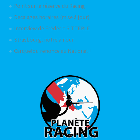
Point sur la réserve du Racing
Décalages horaires (mise à jour)
Interview de Frédéric SITTERLE
Strasbourg, notre amour
Carquefou renonce au National !