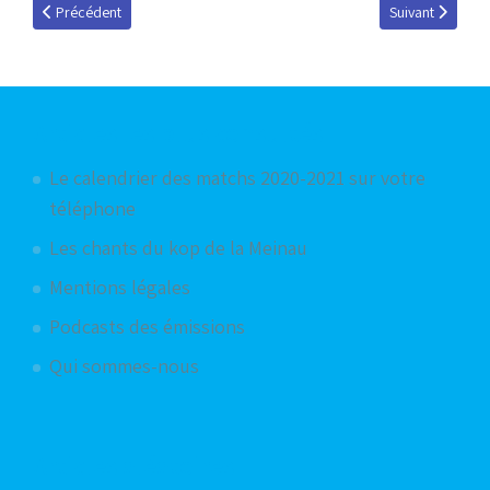
Article précédent : Les nouveaux maillots dévoilés
Article suivant :
Précédent
Suivant
Articles les plus consultés
Le calendrier des matchs 2020-2021 sur votre
téléphone
Les chants du kop de la Meinau
Mentions légales
Podcasts des émissions
Qui sommes-nous
Articles aléatoires