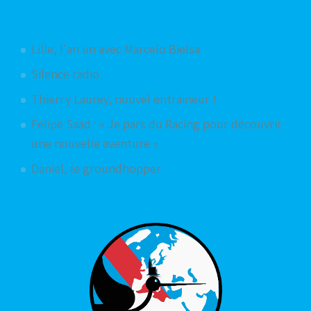
Articles aléatoires
Lille, l'an un avec Marcelo Bielsa
Silence radio
Thierry Laurey, nouvel entraineur !
Felipe Saad : « Je pars du Racing pour découvrir
une nouvelle aventure »
Daniel, le groundhopper