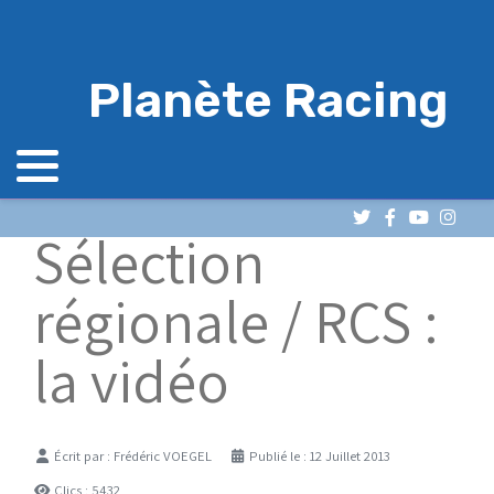
Planète Racing
Sélection
régionale / RCS :
la vidéo
Détails
Écrit par :
Frédéric VOEGEL
Publié le : 12 Juillet 2013
Clics : 5432