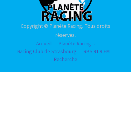
Copyright © Planète Racing. Tous droits
réservés.
Accueil
Planète Racing
Racing Club de Strasbourg
RBS 91.9 FM
Recherche