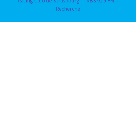
Racing Club de Strasbourg
RBS 91.9 FM
Recherche