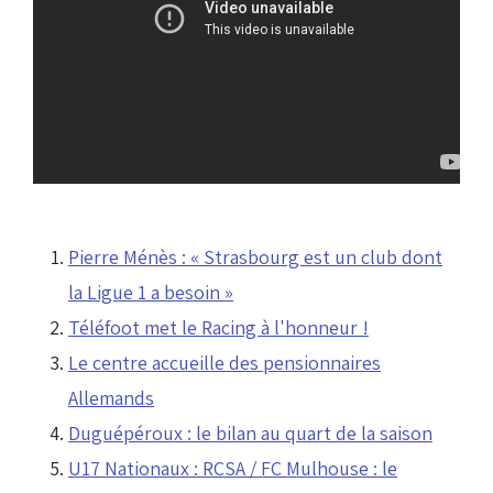
Pierre Ménès : « Strasbourg est un club dont
la Ligue 1 a besoin »
Téléfoot met le Racing à l'honneur !
Le centre accueille des pensionnaires
Allemands
Duguépéroux : le bilan au quart de la saison
U17 Nationaux : RCSA / FC Mulhouse : le