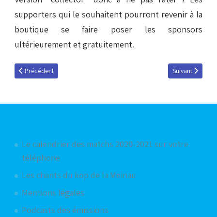
supporters qui le souhaitent pourront revenir à la
boutique se faire poser les sponsors
ultérieurement et gratuitement.
Article précédent : Interview d'avant match de Laurent Fournier
Article suivant 
Précédent
Suivant
Articles les plus consultés
Le calendrier des matchs 2020-2021 sur votre
téléphone
Les chants du kop de la Meinau
Mentions légales
Podcasts des émissions