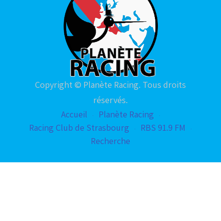
Copyright © Planète Racing. Tous droits
réservés.
Accueil
Planète Racing
Racing Club de Strasbourg
RBS 91.9 FM
Recherche