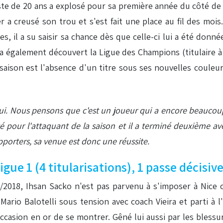
te de 20 ans a explosé pour sa première année du côté de 
r a creusé son trou et s'est fait une place au fil des mo
, il a su saisir sa chance dès que celle-ci lui a été donn
l a également découvert la Ligue des Champions (titulaire
 saison est l'absence d'un titre sous ses nouvelles coule
e lui. Nous pensons que c'est un joueur qui a encore beaucoup
é pour l'attaquant de la saison et il a terminé deuxième av
upporters, sa venue est donc une réussite.
gue 1 (4 titularisations), 1 passe décisiv
/2018, Ihsan Sacko n'est pas parvenu à s'imposer à Nice cet
 Mario Balotelli sous tension avec coach Vieira et parti à 
casion en or de se montrer. Gêné lui aussi par les blessur