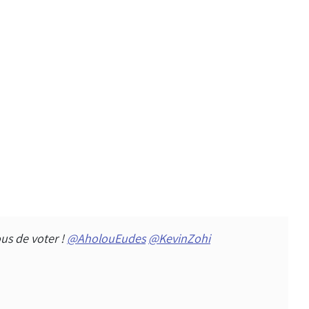
ous de voter !
@AholouEudes
@KevinZohi