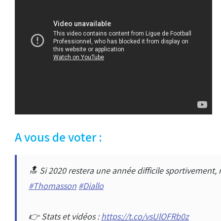
A vous de voter :
🔝 Si 2020 restera une année difficile sportivement,
#Thomasson
#Diallo
👉 Stats et vidéos :
https://t.co/vsUlOFRb0z