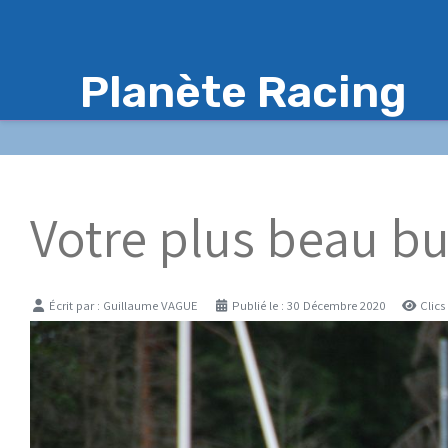
Planète Racing
Votre plus beau but
Détails
Écrit par :
Guillaume VAGUE
Publié le : 30 Décembre 2020
Clics