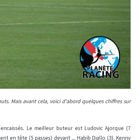
ts. Mais avant cela, voici d'abord quelques chiffres sur
 encaissés. Le meilleur buteur est Ludovic Ajorque (7
nt en tête (5 passes) devant ... Habib Diallo (3). Kenny