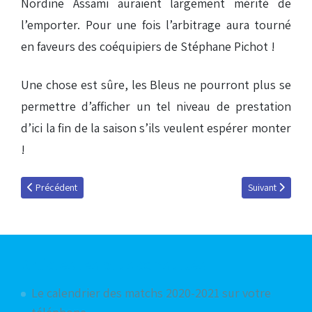
Nordine Assami auraient largement mérité de
l’emporter. Pour une fois l’arbitrage aura tourné
en faveurs des coéquipiers de Stéphane Pichot !
Une chose est sûre, les Bleus ne pourront plus se
permettre d’afficher un tel niveau de prestation
d’ici la fin de la saison s’ils veulent espérer monter
!
Article précédent : Racing / Gueugnon : les interviews d'après match
Article suivant : 
Précédent
Suivant
Articles les plus consultés
Le calendrier des matchs 2020-2021 sur votre