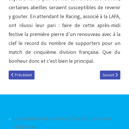
certaines abeilles seraient susceptibles de revenir
y gouter. En attendant le Racing, associé à la LAFA,
ont réussi leur pari : faire de cette après-midi
festive la première pierre d'un renouveau avec à la
clef le record du nombre de supporters pour un
match de cinquième division française. Que du
bonheur donc et c'est bien le principal.
Article précédent : RCS / ASIM : l'image de la soirée
Article suivant :
Précédent
Suivant
Articles les plus consultés
Le calendrier des matchs 2020-2021 sur votre
téléphone