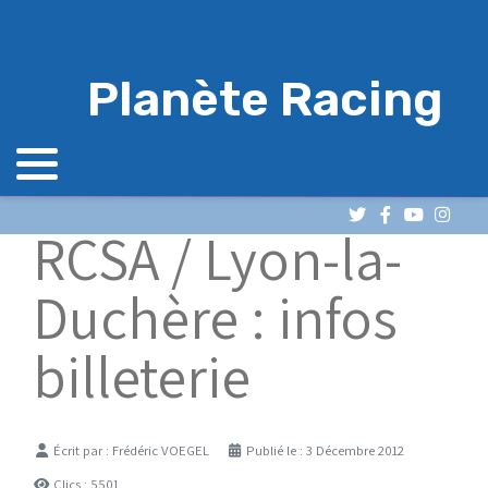
Planète Racing
RCSA / Lyon-la-
Duchère : infos
billeterie
Détails
Écrit par :
Frédéric VOEGEL
Publié le : 3 Décembre 2012
Clics : 5501