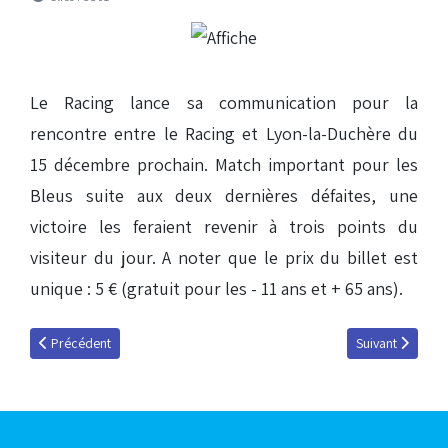
Le Racing lance sa communication pour la
rencontre entre le Racing et Lyon-la-Duchère du
15 décembre prochain. Match important pour les
Bleus suite aux deux dernières défaites, une
victoire les feraient revenir à trois points du
visiteur du jour. A noter que le prix du billet est
unique : 5 € (gratuit pour les - 11 ans et + 65 ans).
Article précédent : RCSA / Sedan : infos billeterie
Article suivant 
Précédent
Suivant