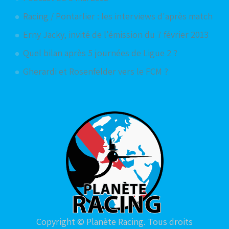
Racing / Pontarlier : les interviews d'après match
Erny Jacky, invité de l'émission du 7 février 2013
Quel bilan après 5 journées de Ligue 2 ?
Gherardi et Rosenfelder vers le FCM ?
Copyright © Planète Racing. Tous droits