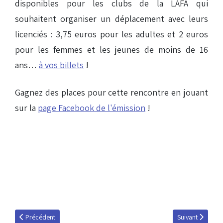
disponibles pour les clubs de la LAFA qui
souhaitent organiser un déplacement avec leurs
licenciés : 3,75 euros pour les adultes et 2 euros
pour les femmes et les jeunes de moins de 16
ans…
à vos billets
!
Gagnez des places pour cette rencontre en jouant
sur la
page Facebook de l'émission
!
Article précédent : Zoom sur la section féminine du Racing (DNA)
Article suivant 
Précédent
Suivant