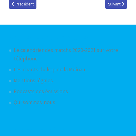
Article précédent : Sessions d'été pour les jeunes au Racing
Article suivant :
Précédent
Suivant
Articles les plus consultés
Le calendrier des matchs 2020-2021 sur votre
téléphone
Les chants du kop de la Meinau
Mentions légales
Podcasts des émissions
Qui sommes-nous
Articles aléatoires