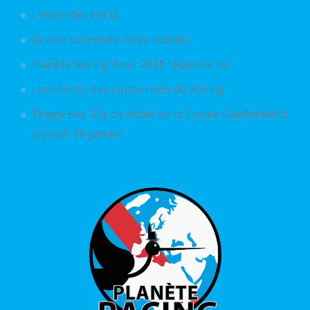
L'essentiel est là
Grimm suspendu deux matchs
Planète Racing Tour 2014 : épisode 16
Les chants des supporters du Racing
Tirage des 32e de finale de la Coupe Gambardella
le jeudi 24 janvier