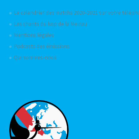
Le calendrier des matchs 2020-2021 sur votre télép
Les chants du kop de la Meinau
Mentions légales
Podcasts des émissions
Qui sommes-nous