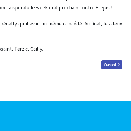
 donc suspendu le week-end prochain contre Fréjus !
pénalty qu'il avait lui même concédé. Au final, les deux
.
int, Terzic, Cailly.
Article suivant 
Suivant