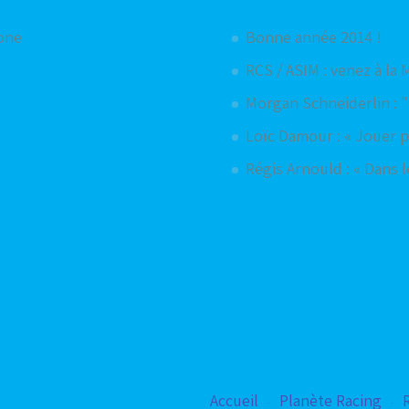
hone
Bonne année 2014 !
RCS / ASIM : venez à la 
Morgan Schneiderlin : 
Loïc Damour : « Jouer po
Régis Arnould : « Dans le
Accueil
Planète Racing