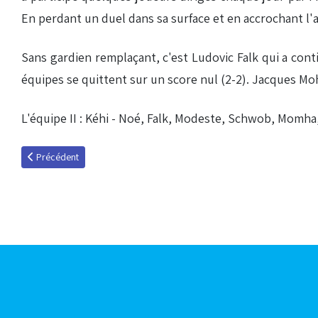
En perdant un duel dans sa surface et en accrochant l'
Sans gardien remplaçant, c'est Ludovic Falk qui a conti
équipes se quittent sur un score nul (2-2). Jacques M
L'équipe II : Kéhi - Noé, Falk, Modeste, Schwob, Momha, 
Article précédent : Le premier accroc
Précédent
Articles les plus consultés