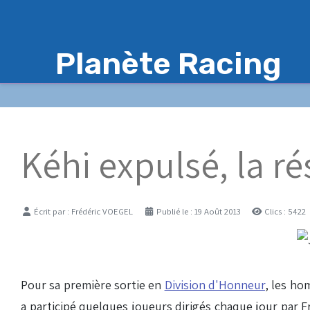
Planète Racing
Kéhi expulsé, la r
Détails
Écrit par :
Frédéric VOEGEL
Publié le : 19 Août 2013
Clics : 5422
Pour sa première sortie en
Division d'Honneur
, les ho
a participé quelques joueurs dirigés chaque jour par 