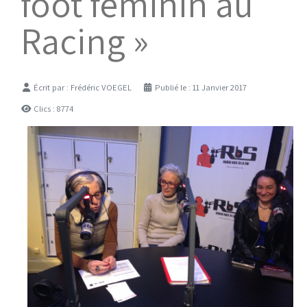
foot féminin au
Racing »
Détails
Écrit par :
Frédéric VOEGEL
Publié le : 11 Janvier 2017
Clics : 8774