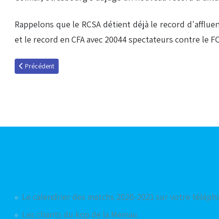
Rappelons que le RCSA détient déjà le record d'afflue
et le record en CFA avec 20044 spectateurs contre le F
Article précédent : A vos bons souvenirs ...
Précédent
Articles les plus consultés
Le calendrier des matchs 2020-2021 sur votre télép
Les chants du kop de la Meinau