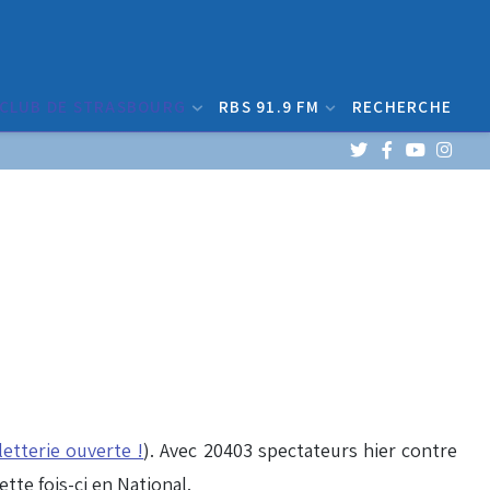
 CLUB DE STRASBOURG
RBS 91.9 FM
RECHERCHE
letterie ouverte !
). Avec 20403 spectateurs hier contre
tte fois-ci en National.