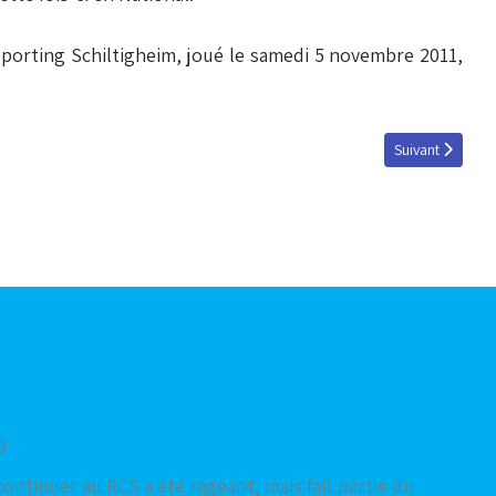
Sporting Schiltigheim, joué le samedi 5 novembre 2011,
!
Article suivant
Suivant
9
continuer au RCS a été rageant, mais fait partie du