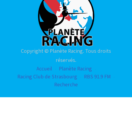
Copyright © Planète Racing. Tous droits
réservés.
Accueil
Planète Racing
Racing Club de Strasbourg
RBS 91.9 FM
Recherche