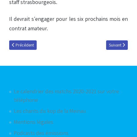
staff strasbourgeois.
Il devrait s'engager pour les six prochains mois en
contrat amateur.
Article précédent : Bah a signé
Article suivant :
Précédent
Suivant
Articles les plus consultés
Le calendrier des matchs 2020-2021 sur votre
téléphone
Les chants du kop de la Meinau
Mentions légales
Podcasts des émissions