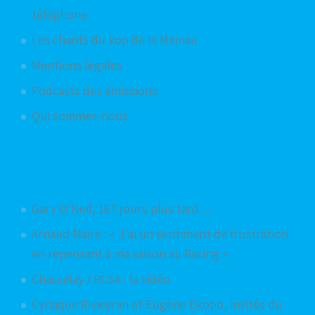
téléphone
Les chants du kop de la Meinau
Mentions légales
Podcasts des émissions
Qui sommes-nous
Articles aléatoires
Gary O'Neil, 167 jours plus tard ...
Arnaud Maire : « J'ai un sentiment de frustration
en repensant à ma saison au Racing »
Chasselay / RCSA : la vidéo
Cyriaque Rivieyran et Eugène Ekobo, invités du