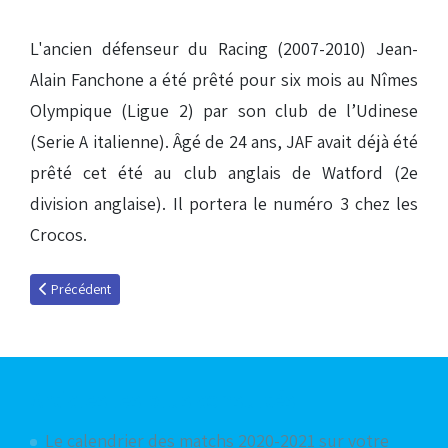
L'ancien défenseur du Racing (2007-2010) Jean-
Alain Fanchone a été prêté pour six mois au Nîmes
Olympique (Ligue 2) par son club de l’Udinese
(Serie A italienne). Âgé de 24 ans, JAF avait déjà été
prêté cet été au club anglais de Watford (2e
division anglaise). Il portera le numéro 3 chez les
Crocos.
Article précédent : Mamadou Bah à l'essai à Kaiserslautern
Précédent
Articles les plus consultés
Le calendrier des matchs 2020-2021 sur votre