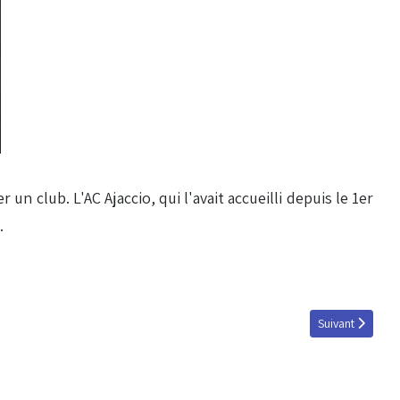
n club. L'AC Ajaccio, qui l'avait accueilli depuis le 1er
.
Article suivant :
Suivant