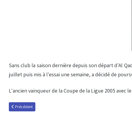
Sans club la saison dernière depuis son départ d'Al Qads
juillet puis mis à l'essai une semaine, a décidé de pours
L'ancien vainqueur de la Coupe de la Ligue 2005 avec le
Article précédent : Coulibaly signe à Paris
Précédent