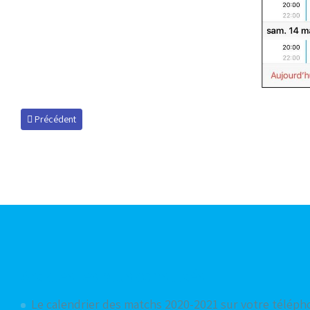
Article précédent : Le calendrier des matchs 2023-2024 sur votre télé
Précédent
Articles les plus consultés
Le calendrier des matchs 2020-2021 sur votre télép