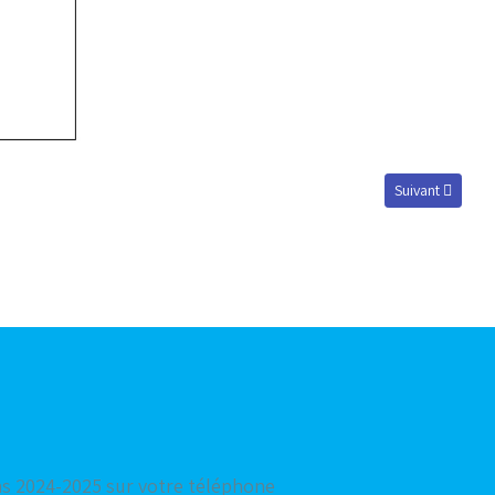
Article suivant 
Suivant
hs 2024-2025 sur votre téléphone