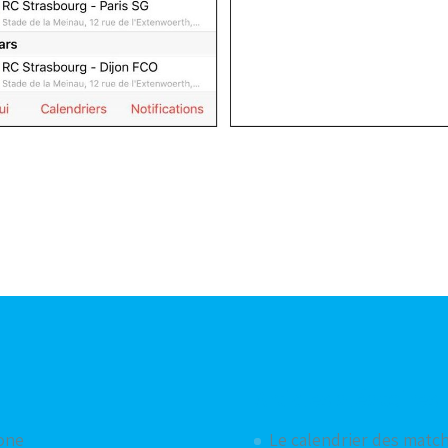
phone
Articles aléatoires
hone
Le calendrier des matc