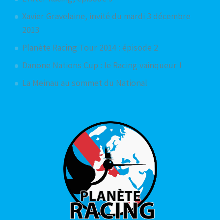
Xavier Gravelaine, invité du mardi 3 décembre
2013
Planète Racing Tour 2014 : épisode 2
Danone Nations Cup : le Racing vainqueur !
La Meinau au sommet du National