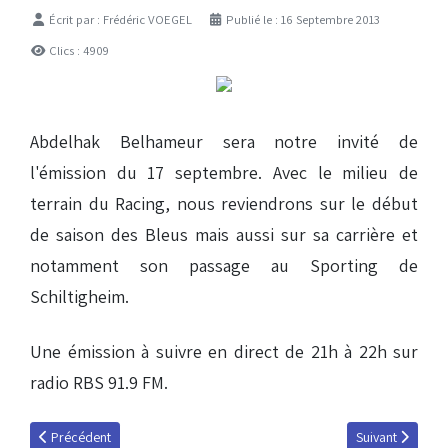
Détails
Écrit par :
Frédéric VOEGEL
Publié le : 16 Septembre 2013
Clics : 4909
Abdelhak Belhameur sera notre invité de
l'émission du 17 septembre. Avec le milieu de
terrain du Racing, nous reviendrons sur le début
de saison des Bleus mais aussi sur sa carrière et
notamment son passage au Sporting de
Schiltigheim.
Une émission à suivre en direct de 21h à 22h sur
radio RBS 91.9 FM.
Article précédent : Abdelhak Belhameur : « Nous sommes attendus part
Article suivant :
Précédent
Suivant