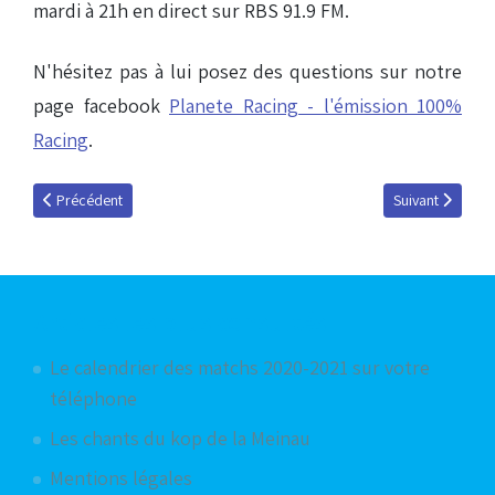
mardi à 21h en direct sur RBS 91.9 FM.
N'hésitez pas à lui posez des questions sur notre
page facebook
Planete Racing - l'émission 100%
Racing
.
Article précédent : Ali Bamba : « Je n'aime pas perdre »
Article suivant 
Précédent
Suivant
Articles les plus consultés
Le calendrier des matchs 2020-2021 sur votre
téléphone
Les chants du kop de la Meinau
Mentions légales