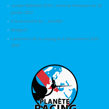
Jordan RADISAVLJEVIC, invité de l'émission du 26
janvier 2012
A la rencontre de ... Jennifer
Relégué !
Lancement de la campagne d'abonnement 2018-
2019