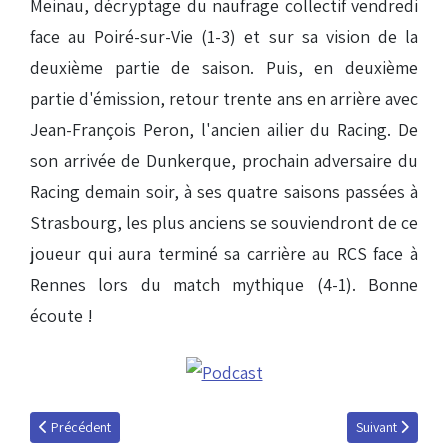
Meinau, décryptage du naufrage collectif vendredi
face au Poiré-sur-Vie (1-3) et sur sa vision de la
deuxième partie de saison. Puis, en deuxième
partie d'émission, retour trente ans en arrière avec
Jean-François Peron, l'ancien ailier du Racing. De
son arrivée de Dunkerque, prochain adversaire du
Racing demain soir, à ses quatre saisons passées à
Strasbourg, les plus anciens se souviendront de ce
joueur qui aura terminé sa carrière au RCS face à
Rennes lors du match mythique (4-1). Bonne
écoute !
Article précédent : Ali Bamba invité du mardi 7 janvier 2014
Article suivant 
Précédent
Suivant