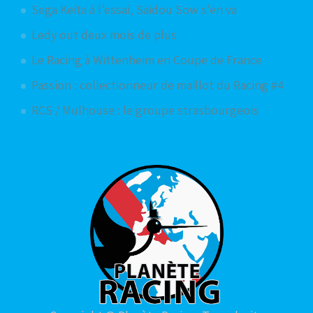
Sega Keita à l'essai, Saidou Sow s'en va
Ledy out deux mois de plus
Le Racing à Wittenheim en Coupe de France
Passion : collectionneur de maillot du Racing #4
RCS / Mulhouse : le groupe strasbourgeois