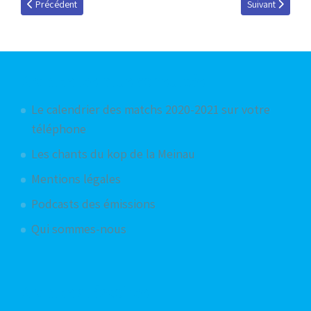
Article précédent : Pacho Donzelot, invité du 5 mai 2014
Article suivant 
Précédent
Suivant
Articles les plus consultés
Le calendrier des matchs 2020-2021 sur votre
téléphone
Les chants du kop de la Meinau
Mentions légales
Podcasts des émissions
Qui sommes-nous
Articles aléatoires