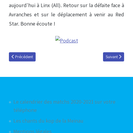
aujourd'hui à Linx (All). Retour sur la défaite face à
Avranches et sur le déplacement à venir au Red
Star. Bonne écoute !
Article précédent : Alexandre Oukidja, invité du 11 novembre 2014
Article suivant :
Précédent
Suivant
Articles les plus consultés
Le calendrier des matchs 2020-2021 sur votre
téléphone
Les chants du kop de la Meinau
Mentions légales