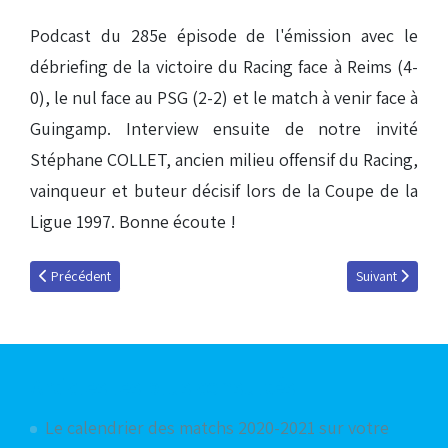
Podcast du 285e épisode de l'émission avec le
débriefing de la victoire du Racing face à Reims (4-
0), le nul face au PSG (2-2) et le match à venir face à
Guingamp. Interview ensuite de notre invité
Stéphane COLLET, ancien milieu offensif du Racing,
vainqueur et buteur décisif lors de la Coupe de la
Ligue 1997. Bonne écoute !
Article précédent : Dimitri Foulquier : « L'important maintenant, c'est la s
Article suivant 
Précédent
Suivant
Articles les plus consultés
Le calendrier des matchs 2020-2021 sur votre