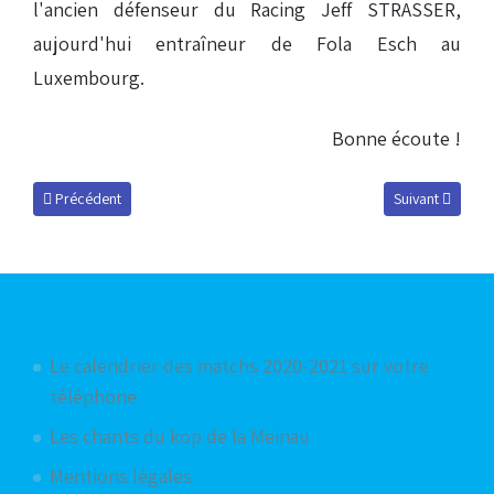
l'ancien défenseur du Racing Jeff STRASSER,
aujourd'hui entraîneur de Fola Esch au
Luxembourg.
Bonne écoute !
Article précédent : Vincent Nogueira : « C'est le moment de les soutenir !
Article suivant 
Précédent
Suivant
Articles les plus consultés
Le calendrier des matchs 2020-2021 sur votre
téléphone
Les chants du kop de la Meinau
Mentions légales