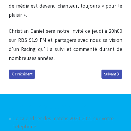
de média est devenu chanteur, toujours « pour le
plaisir ».
Christian Daniel sera notre invité ce jeudi à 20h00
sur RBS 91.9 FM et partagera avec nous sa vision
d'un Racing qu'il a suivi et commenté durant de
nombreuses années.
Article précédent : Christian Daniel : "Le Racing a été ma famille durant 
Article suivant 
Précédent
Suivant
Articles les plus consultés
Le calendrier des matchs 2020-2021 sur votre
téléphone