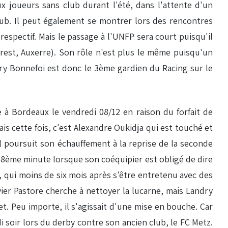
x joueurs sans club durant l'été, dans l'attente d'un
club. Il peut également se montrer lors des rencontres
espectif. Mais le passage à l'UNFP sera court puisqu'il
Brest, Auxerre). Son rôle n'est plus le même puisqu'un
ry Bonnefoi est donc le 3ème gardien du Racing sur le
pe à Bordeaux le vendredi 08/12 en raison du forfait de
s cette fois, c'est Alexandre Oukidja qui est touché et
l poursuit son échauffement à la reprise de la seconde
a 68ème minute lorsque son coéquipier est obligé de dire
qui moins de six mois après s'être entretenu avec des
ier Pastore cherche à nettoyer la lucarne, mais Landry
et. Peu importe, il s'agissait d'une mise en bouche. Car
i soir lors du derby contre son ancien club, le FC Metz.