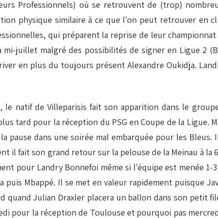
eurs Professionnels) où se retrouvent de (trop) nombreu
tion physique similaire à ce que l'on peut retrouver en 
ssionnelles, qui préparent la reprise de leur championnat r
mi-juillet malgré des possibilités de signer en Ligue 2 (
river en plus du toujours présent Alexandre Oukidja. Land
 le natif de Villeparisis fait son apparition dans le grou
s tard pour la réception du PSG en Coupe de la Ligue. Mai
t la pause dans une soirée mal embarquée pour les Bleus. I
t il fait son grand retour sur la pelouse de la Meinau à l
ent pour Landry Bonnefoi même si l'équipe est menée 1-3, 
ia puis Mbappé. Il se met en valeur rapidement puisque Jav
ard quand Julian Draxler placera un ballon dans son petit fil
amedi pour la réception de Toulouse et pourquoi pas mercred