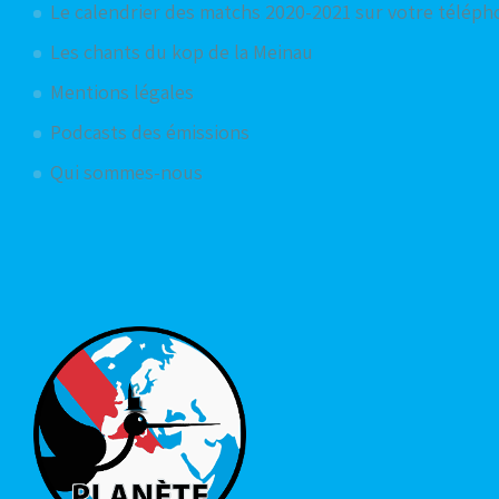
Le calendrier des matchs 2020-2021 sur votre télép
Les chants du kop de la Meinau
Mentions légales
Podcasts des émissions
Qui sommes-nous