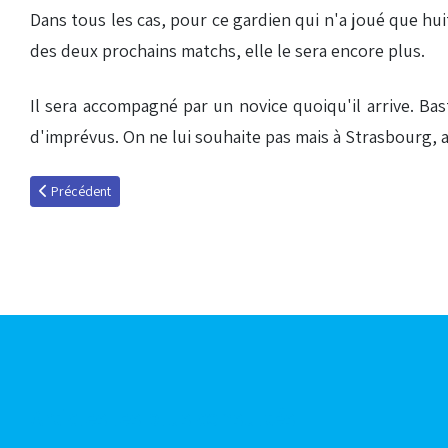
Dans tous les cas, pour ce gardien qui n'a joué que huit 
des deux prochains matchs, elle le sera encore plus.
Il sera accompagné par un novice quoiqu'il arrive. Bas
d'imprévus. On ne lui souhaite pas mais à Strasbourg, a
Article précédent : L'After Racing, épisode 18
Précédent
Articles les plus consultés