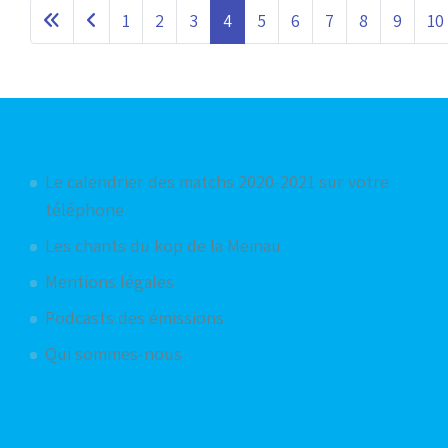
1
2
3
4
5
6
7
8
9
10
Articles les plus consultés
Le calendrier des matchs 2020-2021 sur votre
téléphone
Les chants du kop de la Meinau
Mentions légales
Podcasts des émissions
Qui sommes-nous
Articles aléatoires