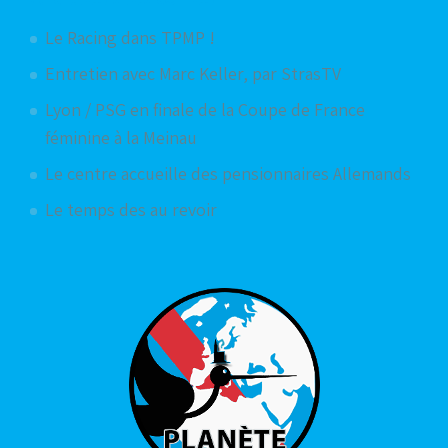
Le Racing dans TPMP !
Entretien avec Marc Keller, par StrasTV
Lyon / PSG en finale de la Coupe de France
féminine à la Meinau
Le centre accueille des pensionnaires Allemands
Le temps des au revoir