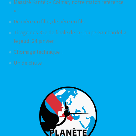
Massiré Kanté : « Colmar, notre match référence
»
De mère en fille, de père en fils
Tirage des 32e de finale de la Coupe Gambardella
le jeudi 24 janvier
Chomage technique !
Un de chute