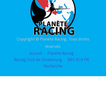
Copyright © Planète Racing. Tous droits
réservés.
Accueil
Planète Racing
Racing Club de Strasbourg
RBS 91.9 FM
Recherche