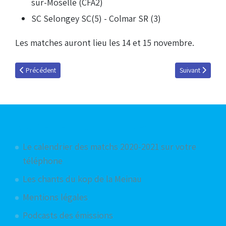
sur-Moselle (CFA2)
SC Selongey SC(5) - Colmar SR (3)
Les matches auront lieu les 14 et 15 novembre.
Article précédent : La jeunesse cherche ses marques
Article suivant :
Précédent
Suivant
Articles les plus consultés
Le calendrier des matchs 2020-2021 sur votre
téléphone
Les chants du kop de la Meinau
Mentions légales
Podcasts des émissions