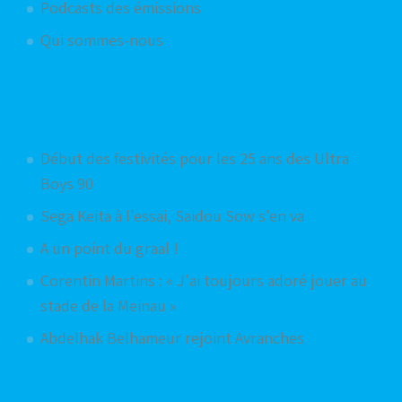
Podcasts des émissions
Qui sommes-nous
Articles aléatoires
Début des festivités pour les 25 ans des Ultra
Boys 90
Sega Keita à l'essai, Saidou Sow s'en va
A un point du graal !
Corentin Martins : « J'ai toujours adoré jouer au
stade de la Meinau »
Abdelhak Belhameur rejoint Avranches