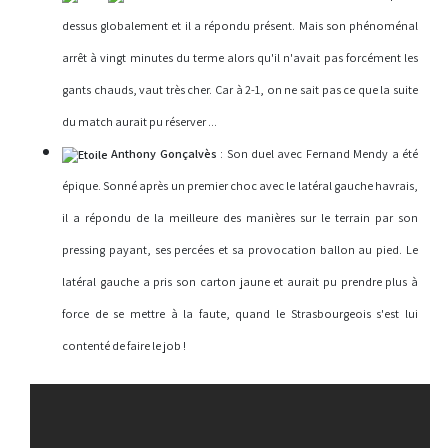
dessus globalement et il a répondu présent. Mais son phénoménal
arrêt à vingt minutes du terme alors qu'il n'avait pas forcément les
gants chauds, vaut très cher. Car à 2-1, on ne sait pas ce que la suite
du match aurait pu réserver ...
Anthony Gonçalvès
: Son duel avec Fernand Mendy a été
épique. Sonné après un premier choc avec le latéral gauche havrais,
il a répondu de la meilleure des manières sur le terrain par son
pressing payant, ses percées et sa provocation ballon au pied. Le
latéral gauche a pris son carton jaune et aurait pu prendre plus à
force de se mettre à la faute, quand le Strasbourgeois s'est lui
contenté de faire le job !