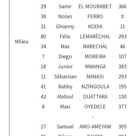
29
Samir
EL MOURABET
366
38
Nolan
FERRO
0
31
Ghianny
KODIA
11
80
Félix
LEMARÉCHAL
293
Milieu
34
Max
MARECHAL
46
7
Diego
MOREIRA
107
18
Junior
MWANGA
383
11
Sébastian
NANASI
293
41
Rabby
NZINGOULA
195
42
Abdoul
OUATTARA
150
8
Maxi
OYEDELE
377
-
27
Samuel
AMO-AMEYAW
305