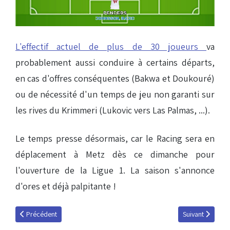
L'effectif actuel de plus de 30 joueurs
va
probablement aussi conduire à certains départs,
en cas d'offres conséquentes (Bakwa et Doukouré)
ou de nécessité d'un temps de jeu non garanti sur
les rives du Krimmeri (Lukovic vers Las Palmas, ...).
Le temps presse désormais, car le Racing sera en
déplacement à Metz dès ce dimanche pour
l'ouverture de la Ligue 1. La saison s'annonce
d'ores et déjà palpitante !
Article précédent : Hvem er du, Brøndby?
Article suivant
Précédent
Suivant