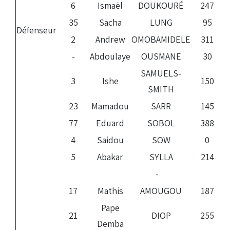
6
Ismaël
DOUKOURÉ
247
35
Sacha
LUNG
95
Défenseur
2
Andrew
OMOBAMIDELE
311
-
Abdoulaye
OUSMANE
30
SAMUELS-
3
Ishe
150
SMITH
23
Mamadou
SARR
145
77
Eduard
SOBOL
388
4
Saidou
SOW
0
5
Abakar
SYLLA
214
-
17
Mathis
AMOUGOU
187
Pape
21
DIOP
255
Demba