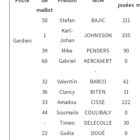
Poste
de
Prénom
NOM
jouées
m
maillot
50
Stefan
BAJIC
211
Karl-
1
JOHNSSON
335
Johan
Gardien
39
Mike
PENDERS
90
60
Gabriel
KERCKAERT
0
-
32
Valentín
BARCO
61
36
Clancy
BITEN
11
33
Amadou
CISSÉ
222
44
Soumaïla
COULIBALY
0
-
Timeo
DELECOLLE
30
22
Guéla
DOUÉ
0