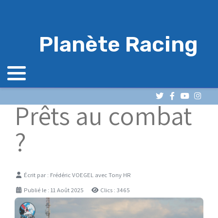
Planète Racing
Prêts au combat
?
Détails
Écrit par :
Frédéric VOEGEL avec Tony HR
Publié le : 11 Août 2025
Clics : 3465