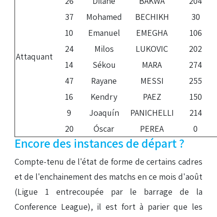
26
Dilane
BAKWA
204
37
Mohamed
BECHIKH
30
10
Emanuel
EMEGHA
106
24
Milos
LUKOVIC
202
Attaquant
14
Sékou
MARA
274
47
Rayane
MESSI
255
16
Kendry
PAEZ
150
9
Joaquín
PANICHELLI
214
20
Óscar
PEREA
0
Encore des instances de départ ?
Compte-tenu de l'état de forme de certains cadres
et de l'enchainement des matchs en ce mois d'août
(Ligue 1 entrecoupée par le barrage de la
Conference League), il est fort à parier que les