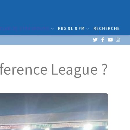
 CLUB DE STRASBOURG
RBS 91.9 FM
RECHERCHE
nference League ?