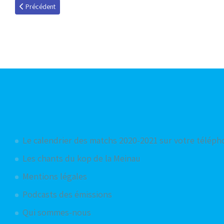
Article précédent : Coupe de France : tirage ce midi
Précédent
Articles les plus consultés
Le calendrier des matchs 2020-2021 sur votre télép
Les chants du kop de la Meinau
Mentions légales
Podcasts des émissions
Qui sommes-nous