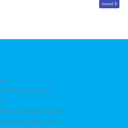
Article suivant 
Suivant
oye
r janvier 2017 au Racing
ux
agne d'abonnement 2018-2019
rie pour Sarre-Union / RCSA