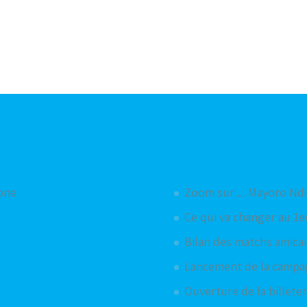
Articles aléatoires
hone
Zoom sur ... Mayoro Nd
Ce qui va changer au 1e
Bilan des matchs amica
Lancement de la camp
Ouverture de la billete