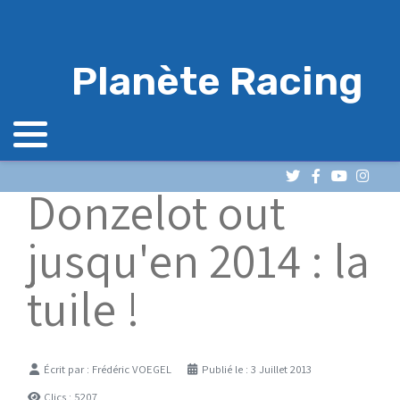
Planète Racing
Donzelot out
jusqu'en 2014 : la
tuile !
Détails
Écrit par :
Frédéric VOEGEL
Publié le : 3 Juillet 2013
Clics : 5207