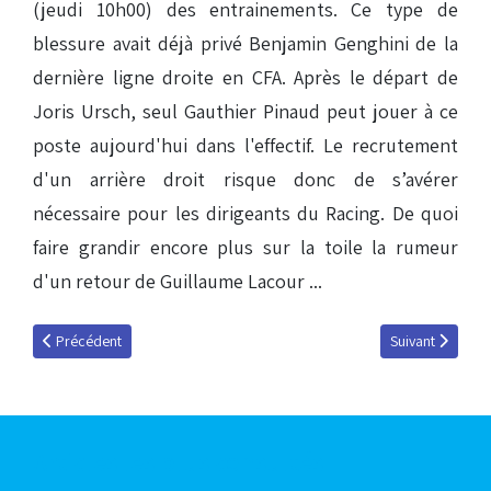
(jeudi 10h00) des entrainements. Ce type de
blessure avait déjà privé Benjamin Genghini de la
dernière ligne droite en CFA. Après le départ de
Joris Ursch, seul Gauthier Pinaud peut jouer à ce
poste aujourd'hui dans l'effectif. Le recrutement
d'un arrière droit risque donc de s’avérer
nécessaire pour les dirigeants du Racing. De quoi
faire grandir encore plus sur la toile la rumeur
d'un retour de Guillaume Lacour ...
Article précédent : Première à Munster
Article suivant 
Précédent
Suivant
Articles les plus consultés