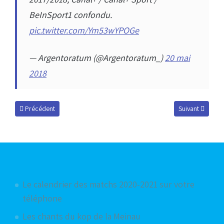
BeInSport1 confondu.
pic.twitter.com/Ym53wYPOGe
— Argentoratum (@Argentoratum_)
20 mai
2018
Article précédent : La nuit la plus longue
Article suivant :
Précédent
Suivant
Articles les plus consultés
Le calendrier des matchs 2020-2021 sur votre
téléphone
Les chants du kop de la Meinau