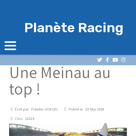
Planète Racing
Une Meinau au
top !
Détails
Écrit par :
Frédéric VOEGEL
Publié le : 20 Mai 2018
Clics : 12624