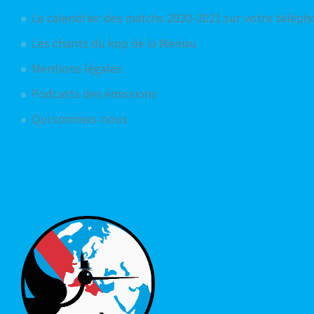
Le calendrier des matchs 2020-2021 sur votre télép
Les chants du kop de la Meinau
Mentions légales
Podcasts des émissions
Qui sommes-nous