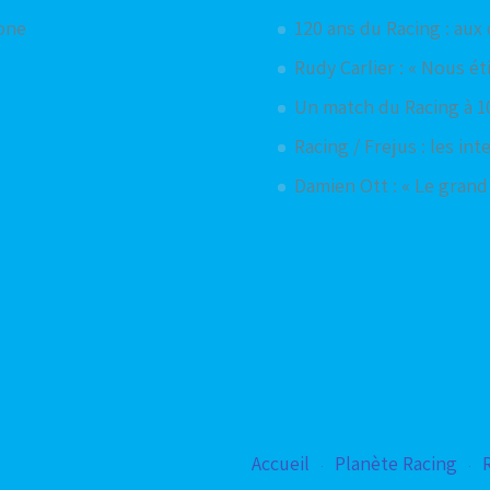
hone
120 ans du Racing : aux
Rudy Carlier : « Nous ét
Un match du Racing à 1
Racing / Frejus : les in
Damien Ott : « Le grand
Accueil
Planète Racing