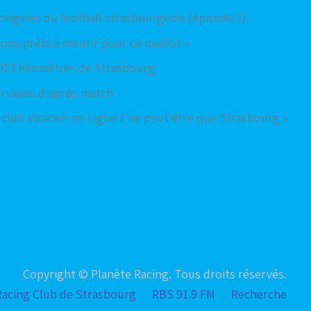
 origines du football strasbourgeois (épisode 1)
ions prêts à mourir pour ce maillot »
053 kilomètres de Strasbourg
terviews d'après match
 club alsacien en Ligue 1 ne peut être que Strasbourg »
Copyright © Planète Racing. Tous droits réservés.
Racing Club de Strasbourg
RBS 91.9 FM
Recherche