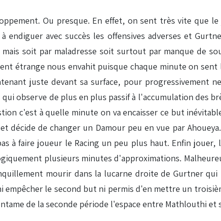
ement. Ou presque. En effet, on sent très vite que le je
à endiguer avec succès les offensives adverses et Gurtn
, mais soit par maladresse soit surtout par manque de sout
nt étrange nous envahit puisque chaque minute on sent le 
intenant juste devant sa surface, pour progressivement ne
 qui observe de plus en plus passif à l'accumulation des brè
stion c'est à quelle minute on va encaisser ce but inévitab
i et décide de changer un Damour peu en vue par Ahoueya. 
 à faire joueur le Racing un peu plus haut. Enfin jouer, 
ogiquement plusieurs minutes d'approximations. Malheureu
nquillement mourir dans la lucarne droite de Gurtner qui 
ni empêcher le second but ni permis d'en mettre un troisi
entame de la seconde période l'espace entre Mathlouthi et 