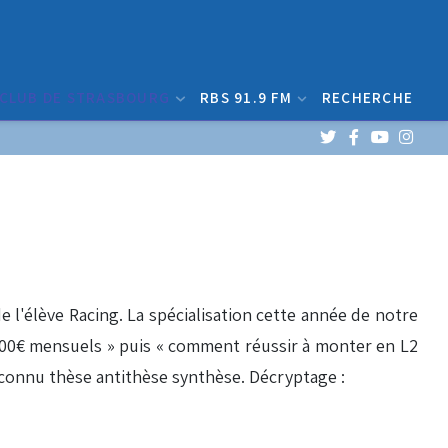
 CLUB DE STRASBOURG
RBS 91.9 FM
RECHERCHE
e l'élève Racing. La spécialisation cette année de notre
6000€ mensuels » puis « comment réussir à monter en L2
n connu thèse antithèse synthèse. Décryptage :