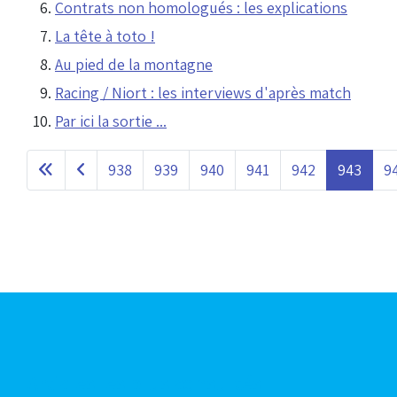
Contrats non homologués : les explications
La tête à toto !
Au pied de la montagne
Racing / Niort : les interviews d'après match
Par ici la sortie ...
938
939
940
941
942
943
9
Articles les plus consultés