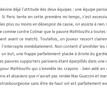
evine déjà l'attitude des deux équipes : une équipe paris
Si Paris tente en cette première mi-temps, c'est excessiv
ées plus ou moins en désespoir de cause, on assiste à rien. 
de comme contre Colmar que le pauvre Mathlouthi a toutes 
ent avant ce match). Toutefois, un joueur ressort clairem
 l'intercepte immédiatement. Non content d'annihiler les v
un but, une frappe parfaitement placée à droite du gardien
es pauvres supporters parisiens étant éparpillés dans une
pour Mathlouthi qui s'emmêle les crayons - bien aidé en 
iens et alsaciens que n'aurait pas reniée Max Guazzini et mar
n strasbourgeoise sans être de haut vol est parfaitement e