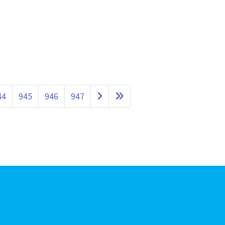
44
945
946
947
Articles aléatoires