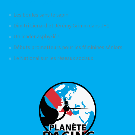
Articles aléatoires
Les boules sans le sapin
Dimitri Lienard et Jérémy Grimm dans J+1
Un leader asphyxié !
Débuts prometteurs pour les féminines séniors
Le National sur les réseaux sociaux