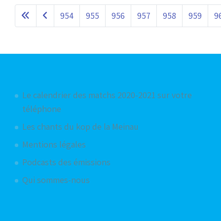
954
955
956
957
958
959
9
Articles les plus consultés
Le calendrier des matchs 2020-2021 sur votre
téléphone
Les chants du kop de la Meinau
Mentions légales
Podcasts des émissions
Qui sommes-nous