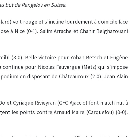
eau but de Rangelov en Suisse.
ard) voit rouge et s'incline lourdement à domicile face
pose à Nice (0-1). Salim Arrache et Chahir Belghazouani
il)l (3-0). Belle victoire pour Yohan Betsch et Eugène
ie continue pour Nicolas Fauvergue (Metz) qui s'impose
u podium en disposant de Châteauroux (2-0). Jean-Alain
o et Cyriaque Rivieyran (GFC Ajaccio) font match nul à
agent les points contre Arnaud Maire (Carquefou) (0-0).