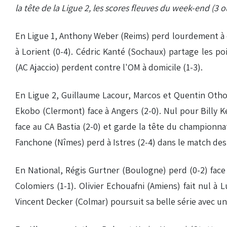
la tête de la Ligue 2, les scores fleuves du week-end (3
En Ligue 1, Anthony Weber (Reims) perd lourdement à do
à Lorient (0-4). Cédric Kanté (Sochaux) partage les po
(AC Ajaccio) perdent contre l'OM à domicile (1-3).
En Ligue 2, Guillaume Lacour, Marcos et Quentin Othon
Ekobo (Clermont) face à Angers (2-0). Nul pour Billy 
face au CA Bastia (2-0) et garde la tête du championn
Fanchone (Nîmes) perd à Istres (2-4) dans le match des
En National, Régis Gurtner (Boulogne) perd (0-2) face
Colomiers (1-1). Olivier Echouafni (Amiens) fait nul à
Vincent Decker (Colmar) poursuit sa belle série avec une 