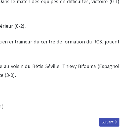
ns le match des équipes en difficultés, victoire (0-1)
rieur (0-2).
ancien entraineur du centre de formation du RCS, jouent
ce au voisin du Bétis Séville. Thievy Bifouma (Espagnol
e (3-0).
1).
Article suivant
Suivant