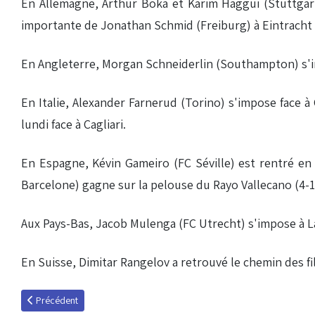
En Allemagne, Arthur Boka et Karim Haggui (Stuttgart)
importante de Jonathan Schmid (Freiburg) à Eintracht
En Angleterre, Morgan Schneiderlin (Southampton) s'in
En Italie, Alexander Farnerud (Torino) s'impose face à
lundi face à Cagliari.
En Espagne, Kévin Gameiro (FC Séville) est rentré en f
Barcelone) gagne sur la pelouse du Rayo Vallecano (4-
Aux Pays-Bas, Jacob Mulenga (FC Utrecht) s'impose à La
En Suisse, Dimitar Rangelov a retrouvé le chemin des fil
Article précédent : Planète Racing Tour : épisode 48
Précédent