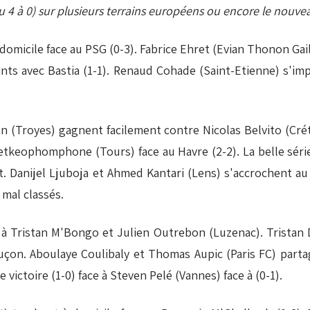
 ou 4 à 0) sur plusieurs terrains européens ou encore le nouv
micile face au PSG (0-3). Fabrice Ehret (Evian Thonon Gaill
ints avec Bastia (1-1). Renaud Cohade (Saint-Etienne) s'im
 (Troyes) gagnent facilement contre Nicolas Belvito (Créte
Ketkeophomphone (Tours) face au Havre (2-2). La belle sér
at. Danijel Ljuboja et Ahmed Kantari (Lens) s'accrochent a
 mal classés.
 à Tristan M'Bongo et Julien Outrebon (Luzenac). Tristan D
 Luçon. Aboulaye Coulibaly et Thomas Aupic (Paris FC) part
victoire (1-0) face à Steven Pelé (Vannes) face à (0-1).