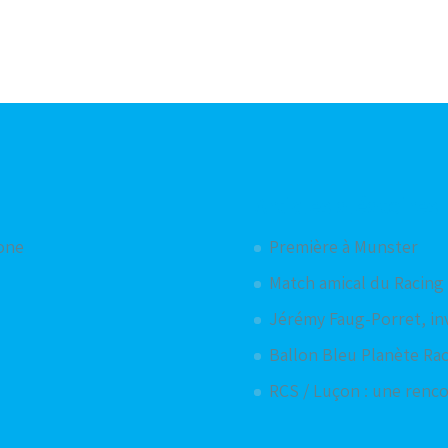
Articles aléatoires
hone
Première à Munster
Match amical du Racing
Jérémy Faug-Porret, inv
Ballon Bleu Planète Ra
RCS / Luçon : une renco