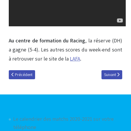
Au centre de formation du Racing
, la réserve (DH)
a gagne (5-4). Les autres scores du week-end sont
à retrouver sur le site de la
LAFA
.
Article précédent : Schneiderlin : Vol CDM2014 pour Rio
Article suivant 
Précédent
Suivant
Articles les plus consultés
Le calendrier des matchs 2020-2021 sur votre
téléphone