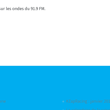
ur les ondes du 91.9 FM.
Articles aléatoires
hone
#ZapRacing : janvier 20
Le calendrier de la sais