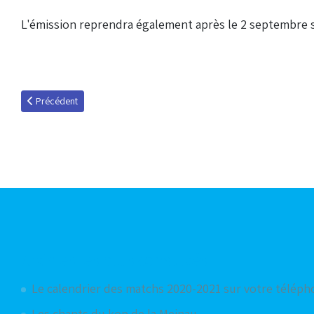
L'émission reprendra également après le 2 septembre s
Article précédent : Présentation du nouveau site
Précédent
Articles les plus consultés
Le calendrier des matchs 2020-2021 sur votre télép
Les chants du kop de la Meinau