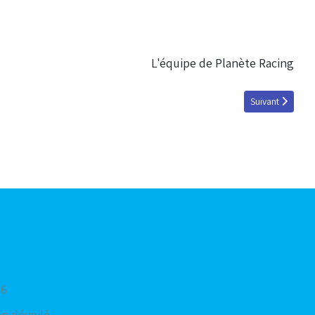
L'équipe de Planète Racing
Article suivant :
Suivant
16
on dévoilé